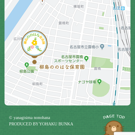
© yanagisima nonohana
PRODUCED BY
YOHAKU BUNKA