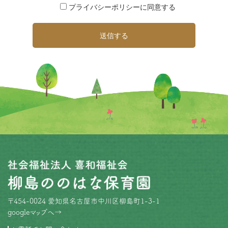
プライバシーポリシーに同意する
1）個人情報の収集 当サイト上では個人情報を意図的に
収集することはございませんが、当サイトを通したお問
い合わせやご相談などに際して、 ご依頼者からのお電話
やメールの内容から個人情報を伺い知る場合がございま
す。 2）個人情報の紛失、破壊、改ざん、および漏えい
等を防止する対策を行います。 個人情報の紛失、破壊、
改ざん、および漏えい等を防止するため、不正アクセス
対策、ウイルス対策等の情報セキュリティ対策を行いま
す。 3）個人情報の管理 個人情報の取り扱いと認識につ
いて、教職員に対して継続的に教育をおこない、適切な
管理に努めると共に、紛失や漏えい等の防止に努めま
す。 4）個人情報の利用 当サイトを通してお預かりした
ご依頼者の個人情報の利用範囲は、ご本人の確認やご依
頼内容から発生するやりとりの範囲を除いて、 ご依頼者
の了解無くこれを第三者に公開・提供することはござい
ません。 但し、法令に基づく場合や、緊急時（人命・財
産の保護など）に本人の同意を得ることが困難である場
合は、この限りではありません。 5）個人情報の開示・
訂正等について 個人情報保護法に基づく本学園が所有す
〒454-0024 愛知県名古屋市中川区柳島町1-3-1
る個人情報に関する開示、訂正等または利用停止等の請
googleマップへ→
求及び個人情報の取扱いに関する苦情等については、後