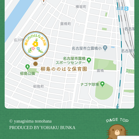
© yanagisima nonohana
PRODUCED BY
YOHAKU BUNKA