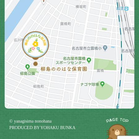
© yanagisima nonohana
PRODUCED BY
YOHAKU BUNKA