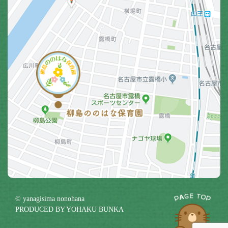
© yanagisima nonohana
PRODUCED BY
YOHAKU BUNKA